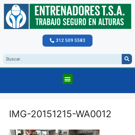
312 509 5583
IMG-20151215-WA0012