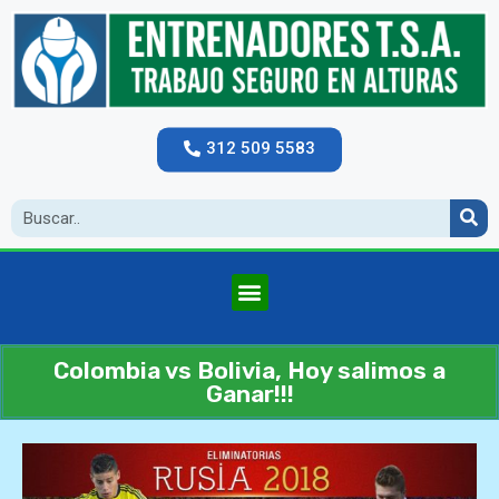
312 509 5583
Colombia vs Bolivia, Hoy salimos a
Ganar!!!